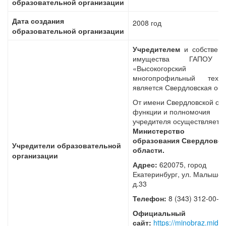
образовательной организации
Дата создания
2008 год
образовательной организации
Учредителем
и собствен
имущества ГАПОУ
«Высокогорский
многопрофильный техни
является Свердловская обл
От имени Свердловской об
функции и полномочия
учредителя осуществляет
Министерство
образования Свердловс
Учредители образовательной
области.
организации
Адрес:
620075, город
Екатеринбург, ул. Малышев
д.33
Телефон:
8 (343) 312-00
Официальный
сайт:
https://minobraz.midur